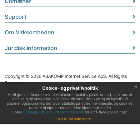
Domæner
Support
Om Virksomheden
Juridisk information
Copyright © 2026 ABAKOMP Internet Service ApS. All Rights
Reserved..
x
Cookie- og privatlivpolitik
Vi vil gerne informere om, at vi placerer cookies på din enhed, som husker
dine valg på abakomps side, f.eks. dit land, dine køb og dit loginID. Vi
placerer også cookies, der laver statistik på vores hjemmeside, og cookies,
der kan hjælpe os med at drive hjemmesiden. Se
vores
Cookiepolitik og Fortrolighedspolitik
for at få flere oplysninger.
Hvis du vil vide mere